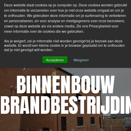
Deze website slaat cookies op je computer op. Deze cookies worden gebruikt
Search
Login
Contacteer Ons
om informatie te verzamelen over hoe je met onze website omgaat en om je
te onthouden. We gebruiken deze informatie om je surfervaring te verbeteren
en personaliseren, en voor analyse en meetgegevens over onze bezoekers,
MENU
zowel op deze website als via andere media. Zie ons Privacybeleid voor
meer informatie over de cookies die we gebruiken.
Als je weigert, zal je informatie niet worden gevolgd bij je bezoek aan deze
®
Latest News:
Bullex
is now part of the Lion Group.
website. Er wordt een kleine cookie in je browser geplaatst om te onthouden
dat je niet gevolgd wilt worden.
Accepteren
Weigeren
BINNENBOUW
BRANDBESTRIJDI