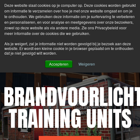
Deze website slaat cookies op je computer op. Deze cookies worden gebruikt
Search
Login
Contacteer Ons
om informatie te verzamelen over hoe je met onze website omgaat en om je
te onthouden. We gebruiken deze informatie om je surfervaring te verbeteren
en personaliseren, en voor analyse en meetgegevens over onze bezoekers,
MENU
zowel op deze website als via andere media. Zie ons Privacybeleid voor
meer informatie over de cookies die we gebruiken.
Als je weigert, zal je informatie niet worden gevolgd bij je bezoek aan deze
®
Latest News:
Bullex
is now part of the Lion Group.
website. Er wordt een kleine cookie in je browser geplaatst om te onthouden
dat je niet gevolgd wilt worden.
Accepteren
Weigeren
BRANDVOORLICH
TRAINING UNITS