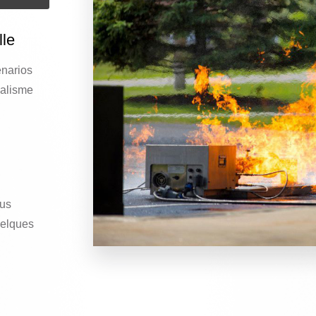
lle
énarios
éalisme
ous
uelques
n