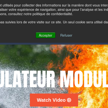
ew All Products
Sear
t utilisés pour collecter des informations sur la manière dont vous in
liser votre expérience de navigation, ainsi que pour l'analyse et les ind
ons, consultez notre politique de confidentialité.
ON
PROJETS DE FORMATION
À PROPOS DE LION
pas suivies lors de votre visite sur ce site. Un seul cookie sera utilisé
Accepter
Refuser
®
Latest News:
Bullex
is now part of the Lion Group.
ULATEUR MODUL
Watch Video