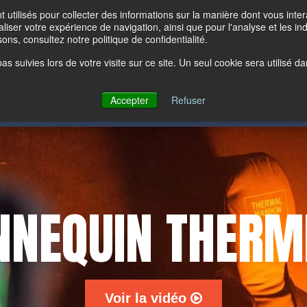
ew All Products
Sear
t utilisés pour collecter des informations sur la manière dont vous in
liser votre expérience de navigation, ainsi que pour l'analyse et les ind
ons, consultez notre politique de confidentialité.
ON
PROJETS DE FORMATION
À PROPOS DE LION
pas suivies lors de votre visite sur ce site. Un seul cookie sera utilisé
Accepter
Refuser
®
Latest News:
Bullex
is now part of the Lion Group.
NEQUIN THERM
Voir la vidéo