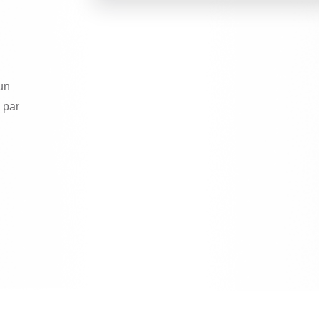
un
 par