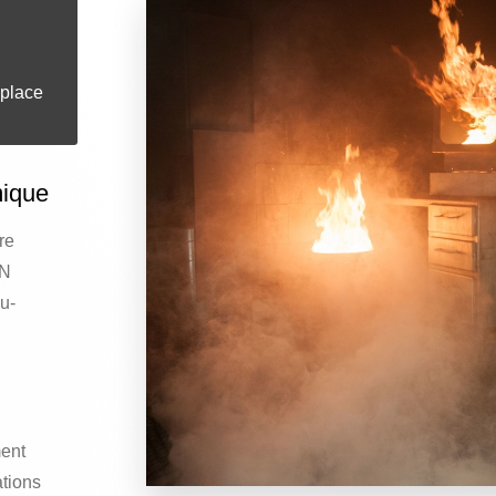
 place
mique
re
ON
u-
ent
ations