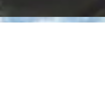
FAHRZEUG-
FEUERSIMULATOR
Das LION Fahrzeug-Feuersimulator ist
ein robustes Feuertrainings-Tool mit
intensiver Flammenbildung, realer
Hitzeentwicklung und intelligenter